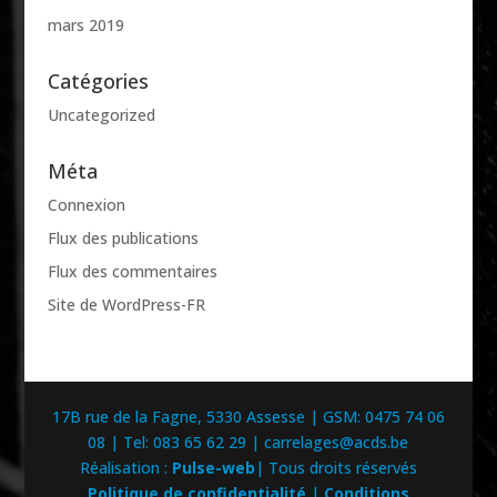
mars 2019
Catégories
Uncategorized
Méta
Connexion
Flux des publications
Flux des commentaires
Site de WordPress-FR
17B rue de la Fagne, 5330 Assesse | GSM: 0475 74 06
08 | Tel: 083 65 62 29 | carrelages@acds.be
Réalisation :
Pulse-web
| Tous droits réservés
Politique de confidentialité
|
Conditions